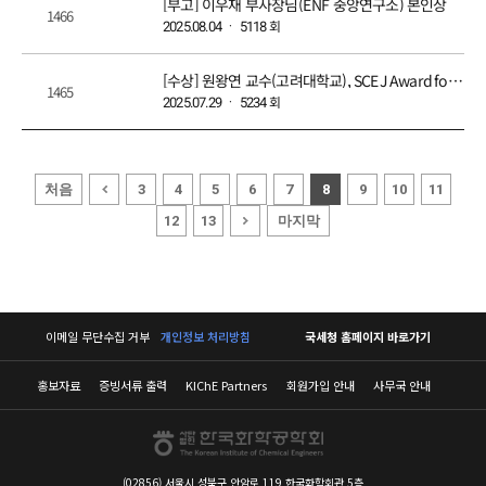
[부고] 이우재 부사장님(ENF 중앙연구소) 본인상
1466
회
2025.08.04 ㆍ 5118
[수상] 원왕연 교수(고려대학교), SCEJ Award for Outstanding Asian Researcher and Engineer 2025 수상
1465
회
2025.07.29 ㆍ 5234
처음
3
4
5
6
7
8
9
10
11
마지막
12
13
이메일 무단수집 거부
개인정보 처리방침
국세청 홈페이지 바로가기
홍보자료
증빙서류 출력
KIChE Partners
회원가입 안내
사무국 안내
(02856) 서울시 성북구 안암로 119 한국화학회관 5층