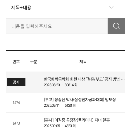
번호
구분
제목
한국화학공학회 회원 대상 ‘결혼/부고’ 공지 방법 안내
공지
회
2023.08.23 ㆍ 30814
[부고] 장종산 박사(삼성전자공과대학) 빙모상
1474
회
2025.09.11 ㆍ 5120
[혼사] 이길중 공장장(폴리미래) 자녀 결혼
1473
회
2025.09.05 ㆍ 4823