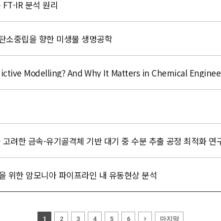
FT-IR 분석 원리
 탄소중립을 향한 미생물 생명공학
ive Modelling? And Why It Matters in Chemical Enginee
을 고려한 금속-유기골격체 기반 대기 중 수분 추출 공정 최적화 연
성을 위한 암모니아 파이프라인 내 유동현상 분석
마지막
1
2
3
4
5
6