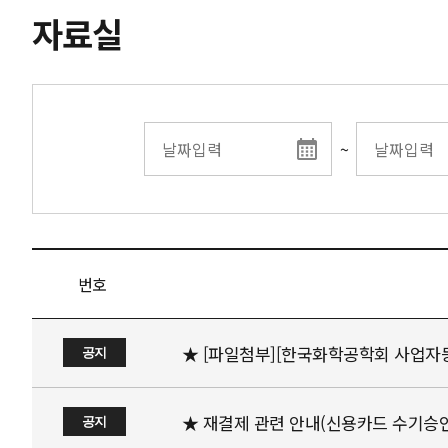
자료실
~
번호
★ [파일첨부][한국화학공학회 사업자
공지
★ 재결제 관련 안내(신용카드 수기승인
공지