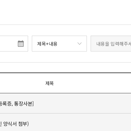
제목
등록증, 통장사본]
 양식서 첨부)