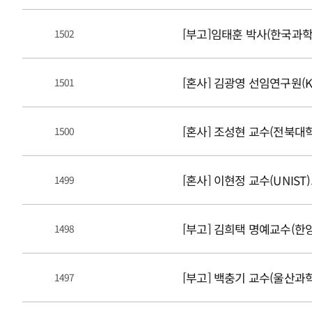
[부고]임태훈 박사(한국과학
1502
[혼사] 김광영 선임연구원(KI
1501
[혼사] 조성현 교수(전북대
1500
[혼사] 이현정 교수(UNIST
1499
[부고] 김희택 명예교수(한
1498
[부고] 백충기 교수(울산과
1497