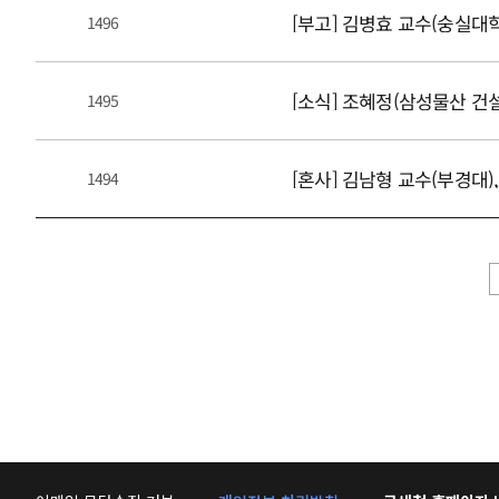
[부고] 김병효 교수(숭실대
1496
[소식] 조혜정(삼성물산 건
1495
[혼사] 김남형 교수(부경대),
1494