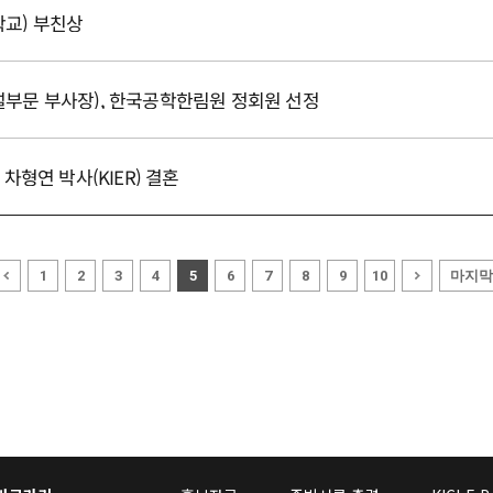
학교) 부친상
설부문 부사장), 한국공학한림원 정회원 선정
 차형연 박사(KIER) 결혼
마지막
1
2
3
4
5
6
7
8
9
10