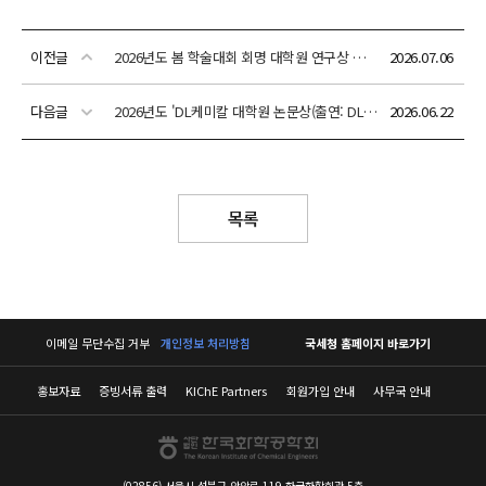
이전글
2026년도 봄 학술대회 회명 대학원 연구상 수상자 안내
2026.07.06
다음글
2026년도 'DL케미칼 대학원 논문상(출연: DL케미칼)' 수상후보자 추천 안내
2026.06.22
목록
이메일 무단수집 거부
개인정보 처리방침
국세청 홈페이지 바로가기
홍보자료
증빙서류 출력
KIChE Partners
회원가입 안내
사무국 안내
(02856) 서울시 성북구 안암로 119 한국화학회관 5층