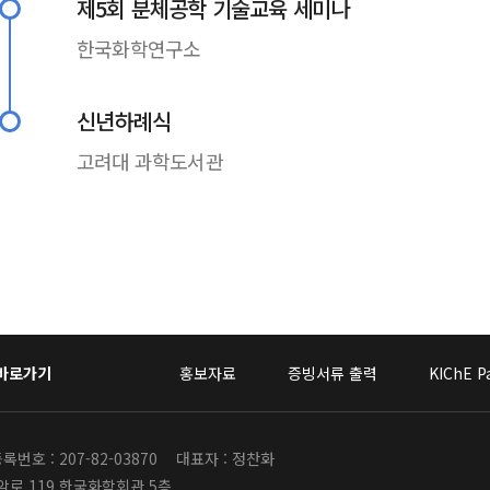
제5회 분체공학 기술교육 세미나
한국화학연구소
신년하례식
고려대 과학도서관
 바로가기
홍보자료
증빙서류 출력
KIChE P
번호 : 207-82-03870
대표자 : 정찬화
안암로 119 한국화학회관 5층