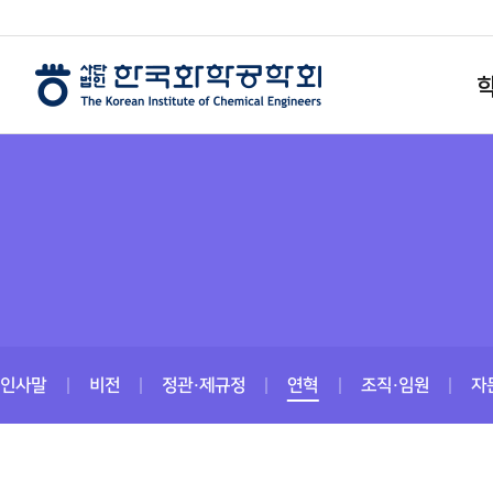
인사말
비전
정관·제규정
연혁
조직·임원
자
공익법인 기부금 내역서