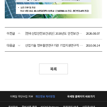
이전글
[한국산업안전보건공단] 2026년도 안전보건공단 하반기 채용 공고
2026.08.07
다음글
산업기술 정부출연연구기관 기업지원연구직 모집(재공고)
2010.06.14
목록
이메일 무단수집 거부
개인정보 처리방침
국세청 홈페이지 바로가기
홍보자료
증빙서류 출력
KIChE Partners
회원가입 안내
사무국 안내