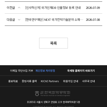
이전글
[인사혁신처] 국가인재DB 인물정보 등록 안내
2026.07.09
다음글
[한국연구재단] NEXT 국가전략기술분야 소재 R&D 연구주제 수요조사
2026.07.08
목록
이메일 무단수집 거부
개인정보 처리방침
국세청 홈페이지 바로가기
홍보자료
증빙서류 출력
KIChE Partners
회원가입 안내
사무국 안내
(02856) 서울시 성북구 안암로 119 한국화학회관 5층
COPYRIGHT © KICHE. ALL RIGHTS RESERVED.