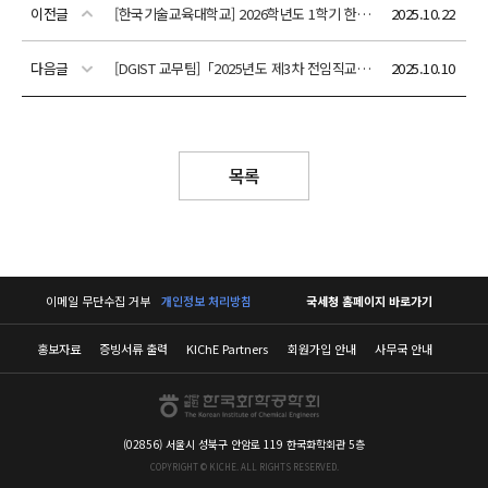
이전글
[한국기술교육대학교] 2026학년도 1학기 한국기술교육대학교 에너지신소재화학공학부(화학생명전공) 전임교원(정년트랙) 신규채용 공고
2025.10.22
다음글
[DGIST 교무팀]「2025년도 제3차 전임직교원 상시 공개초빙」안내
2025.10.10
목록
이메일 무단수집 거부
개인정보 처리방침
국세청 홈페이지 바로가기
홍보자료
증빙서류 출력
KIChE Partners
회원가입 안내
사무국 안내
(02856) 서울시 성북구 안암로 119 한국화학회관 5층
COPYRIGHT © KICHE. ALL RIGHTS RESERVED.