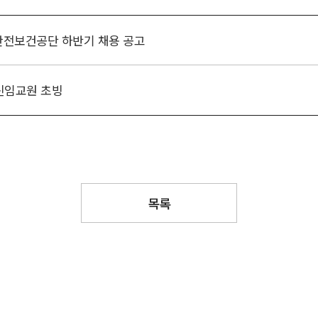
 안전보건공단 하반기 채용 공고
신임교원 초빙
목록