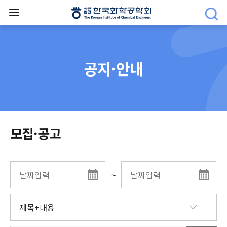
공지·안내
모집·공고
~