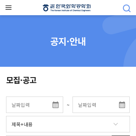
공지·안내
모집·공고
~