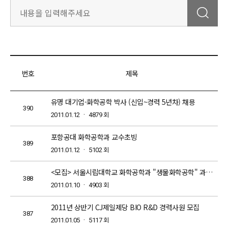
번호
제목
유명 대기업-화학공학 박사 (신입~경력 5년차) 채용
390
회
2011.01.12 ㆍ 4879
포항공대 화학공학과 교수초빙
389
회
2011.01.12 ㆍ 5102
<모집> 서울시립대학교 화학공학과 "생물화학공학" 과목 시간강사 모집
388
회
2011.01.10 ㆍ 4903
2011년 상반기 CJ제일제당 BIO R&D 경력사원 모집
387
회
2011.01.05 ㆍ 5117