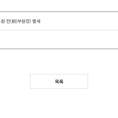
원 전(前)부원장) 별세
목록