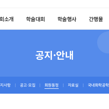
회소개
학술대회
학술행사
간행물
공지·안내
공지사항
공고·모집
회원동정
자료실
국내화학공학