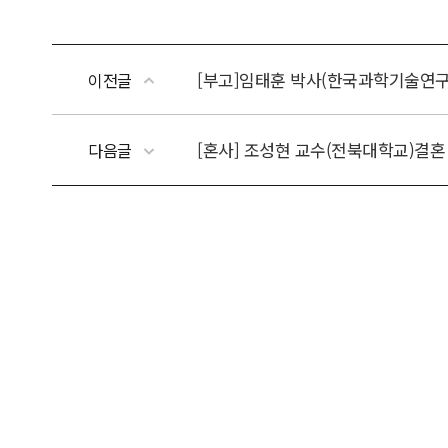
[부고]임태훈 박사(한국과학기술연구
이전글
[혼사] 조성현 교수(전북대학교)결혼
다음글