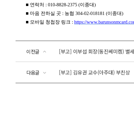
[부고] 이부섭 회장(동진쎄미켐) 별
이전글
[부고] 김유권 교수(아주대) 부친상
다음글