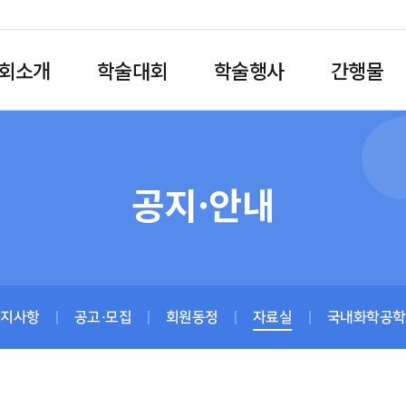
회소개
학술대회
학술행사
간행물
공지·안내
공지사항
공고·모집
회원동정
자료실
국내화학공학