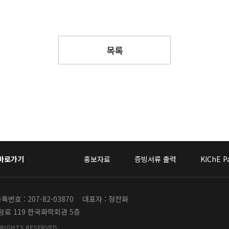
목록
 바로가기
홍보자료
증빙서류 출력
KIChE P
번호 : 207-82-03870
대표자 : 정찬화
안암로 119 한국화학회관 5층
 RIGHTS RESERVED.