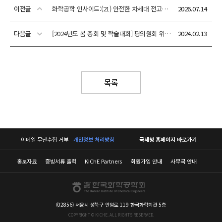
이전글
화학공학 인사이드:(21) 안전한 차세대 전고체전지 개발
2026.07.14
다음글
[2024년도 봄 총회 및 학술대회] 평의원회 위임장 양식
2024.02.13
목록
이메일 무단수집 거부
개인정보 처리방침
국세청 홈페이지 바로가기
홍보자료
증빙서류 출력
KIChE Partners
회원가입 안내
사무국 안내
(02856) 서울시 성북구 안암로 119 한국화학회관 5층
COPYRIGHT © KICHE. ALL RIGHTS RESERVED.