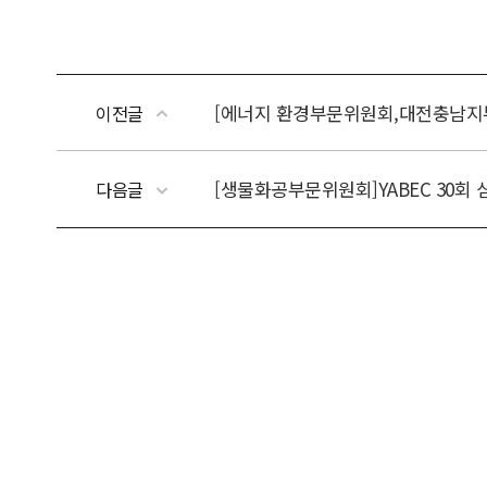
[에너지 환경부문위원회,대전충남지부] 
이전글
[생물화공부문위원회]YABEC 30회 심포지
다음글