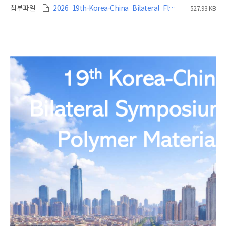
첨부파일
2026_19th-Korea-China_Bilateral_Flyer v3 (1).pdf
527.93 KB