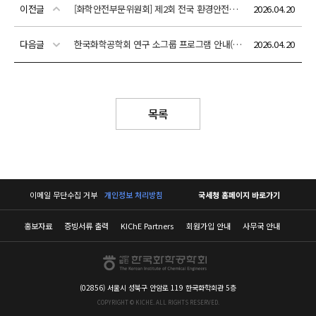
이전글
[화학안전부문위원회] 제2회 전국 환경안전설계 경진대회 (후원:다우데이타)(참가신청: 05/14(목)까지)
2026.04.20
다음글
한국화학공학회 연구 소그룹 프로그램 안내(지원: 4월 21일(화)~5월 1일(금))
2026.04.20
목록
이메일 무단수집 거부
개인정보 처리방침
국세청 홈페이지 바로가기
홍보자료
증빙서류 출력
KIChE Partners
회원가입 안내
사무국 안내
(02856) 서울시 성북구 안암로 119 한국화학회관 5층
COPYRIGHT © KICHE. ALL RIGHTS RESERVED.