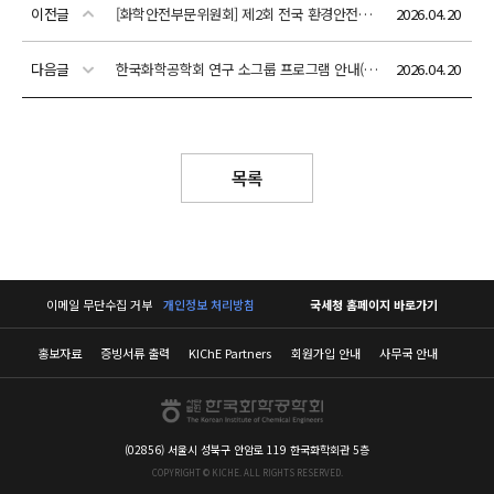
이전글
[화학안전부문위원회] 제2회 전국 환경안전설계 경진대회 (후원:다우데이타)(참가신청: 05/14(목)까지)
2026.04.20
다음글
한국화학공학회 연구 소그룹 프로그램 안내(지원: 4월 21일(화)~5월 1일(금))
2026.04.20
목록
이메일 무단수집 거부
개인정보 처리방침
국세청 홈페이지 바로가기
홍보자료
증빙서류 출력
KIChE Partners
회원가입 안내
사무국 안내
(02856) 서울시 성북구 안암로 119 한국화학회관 5층
COPYRIGHT © KICHE. ALL RIGHTS RESERVED.