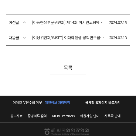
이전글
[이동현상부문위원회] 제14회 아시안코팅워크샵 2024 (Asian Coating Workshop (ACW) 2024)
2024.02.15
다음글
[여성위원회/WISET] 여대학원생 공학연구팀제 지원사업 안내
2024.02.13
목록
이메일 무단수집 거부
개인정보 처리방침
국세청 홈페이지 바로가기
홍보자료
증빙서류 출력
KIChE Partners
회원가입 안내
사무국 안내