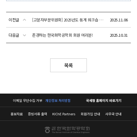
이전글
[고분자부문위원회] 2025년도 동계 워크숍 안내 (2025년12월 29일(월)~30일(화))
2025.11.06
다음글
존경하는 한국화학공학회 회원 여러분!
2025.10.31
목록
이메일 무단수집 거부
개인정보 처리방침
국세청 홈페이지 바로가기
홍보자료
증빙서류 출력
KIChE Partners
회원가입 안내
사무국 안내