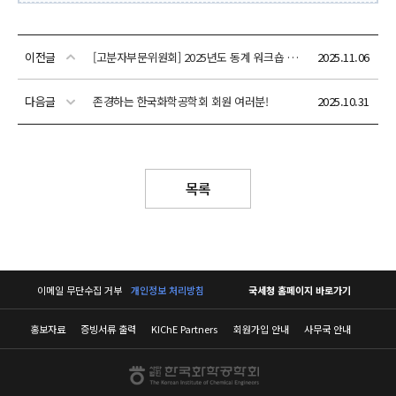
이전글
[고분자부문위원회] 2025년도 동계 워크숍 안내 (2025년12월 29일(월)~30일(화))
2025.11.06
다음글
존경하는 한국화학공학회 회원 여러분!
2025.10.31
목록
이메일 무단수집 거부
개인정보 처리방침
국세청 홈페이지 바로가기
홍보자료
증빙서류 출력
KIChE Partners
회원가입 안내
사무국 안내