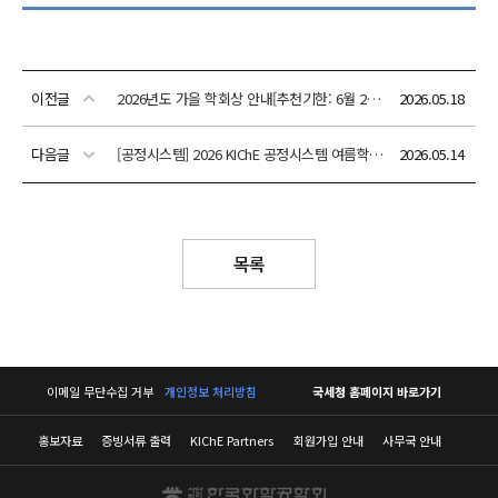
이전글
2026년도 가을 학회상 안내[추천기한: 6월 26일(금)]
2026.05.18
다음글
[공정시스템] 2026 KIChE 공정시스템 여름학교 및 하계 심포지엄(7/20(월)~23(목)/서울대학교)
2026.05.14
목록
이메일 무단수집 거부
개인정보 처리방침
국세청 홈페이지 바로가기
홍보자료
증빙서류 출력
KIChE Partners
회원가입 안내
사무국 안내