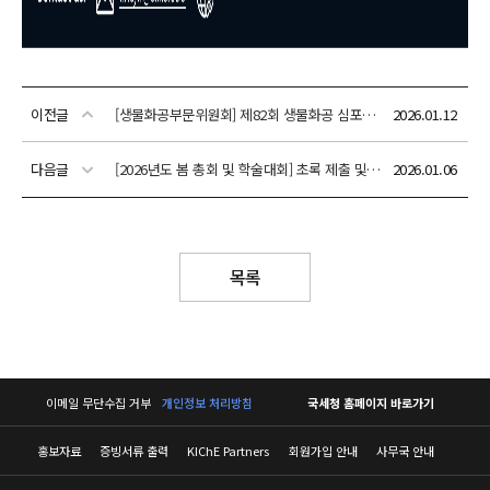
이전글
[생물화공부문위원회] 제82회 생물화공 심포지엄: 글로벌 헬스 혁신을 위한 AI 기반 바이오/신약 발굴과 설계
2026.01.12
다음글
[2026년도 봄 총회 및 학술대회] 초록 제출 및 사전등록 안내
2026.01.06
목록
이메일 무단수집 거부
개인정보 처리방침
국세청 홈페이지 바로가기
홍보자료
증빙서류 출력
KIChE Partners
회원가입 안내
사무국 안내