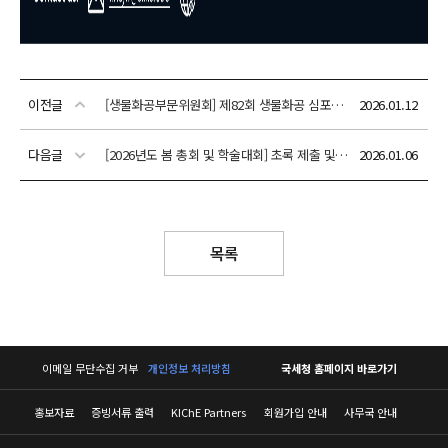
이전글
[생물화공부문위원회] 제82회 생물화공 심포지엄: 글로벌 헬스 혁신을 위한 AI 기반 바이오/신약 발굴과 설계
2026.01.12
다음글
[2026년도 봄 총회 및 학술대회] 초록 제출 및 사전등록 안내
2026.01.06
목록
이메일 무단수집 거부
개인정보 처리방침
국세청 홈페이지 바로가기
홍보자료
증빙서류 출력
KIChE Partners
회원가입 안내
사무국 안내