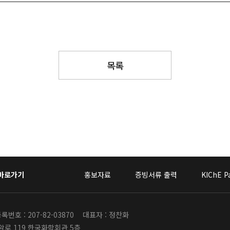
목록
 바로가기
홍보자료
증빙서류 출력
KIChE P
번호 : 207-82-03870
대표자 : 정찬화
안암로 119 한국화학회관 5층