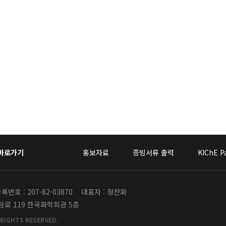
 바로가기
홍보자료
증빙서류 출력
KIChE P
번호 : 207-82-03870
대표자 : 정찬화
안암로 119 한국화학회관 5층
 RIGHTS RESERVED.