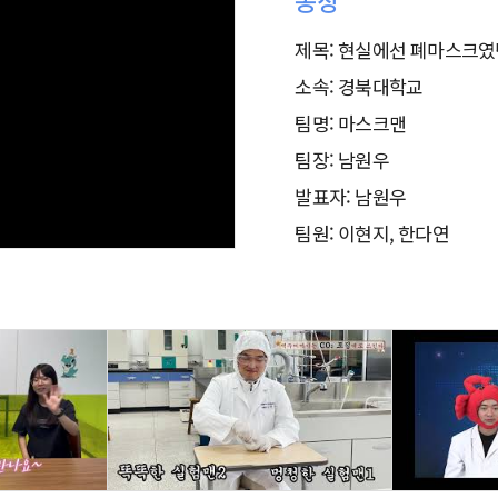
동상
제목:
현실에선 폐마스크였던
소속:
경북대학교
팀명:
마스크맨
팀장:
남원우
발표자:
남원우
팀원:
이현지, 한다연