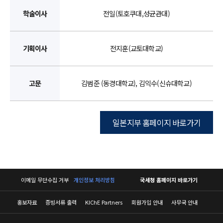
학술이사
전일(토호쿠대,성균관대)
기획이사
전지훈(교토대학교)
고문
김범준 (동경대학교), 김익수(신슈대학교)
일본지부 홈페이지 바로가기
이메일 무단수집 거부
개인정보 처리방침
국세청 홈페이지 바로가기
홍보자료
증빙서류 출력
KIChE Partners
회원가입 안내
사무국 안내