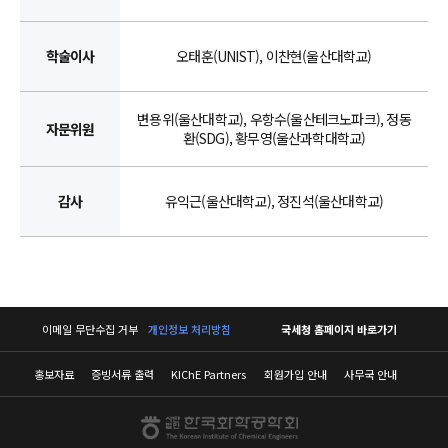
학술이사
오태훈(UNIST), 이찬현(울산대학교)
변용위(울산대학교), 우항수(울산테크노파크), 정동
자문위원
환(SDG), 황무영(울산과학대학교)
감사
유익근(울산대학교), 정진석(울산대학교)
이메일 무단수집 거부
개인정보 처리방침
국세청 홈페이지 바로가기
홍보자료
증빙서류 출력
KIChE Partners
회원가입 안내
사무국 안내