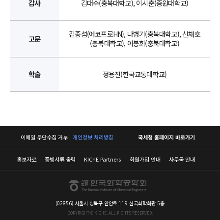
감사
김대수(충북대학교), 이시춘(중원대학교)
김종섭(에코프로HN), 나병기(충북대학교), 신채호
고문
(충북대학교), 이봉희(충북대학교)
학술
정용진(한국교통대학교)
이메일 무단수집 거부
개인정보 처리방침
국세청 홈페이지 바로가기
홍보자료
증빙서류 출력
KIChE Partners
회원가입 안내
사무국 안내
(02856) 서울시 성북구 안암로 119 한국화학회관 5층
COPYRIGHT © KICHE. ALL RIGHTS RESERVED.