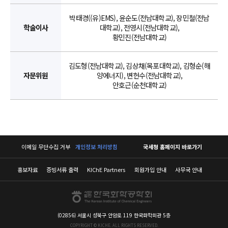
박태경((유)EMS), 윤순도(전남대학교), 장민철(전남
학술이사
대학교), 전영시(전남대학교),
황민진(전남대학교)
김도형(전남대학교), 김상채(목포대학교), 김형순(해
자문위원
양에너지), 변헌수(전남대학교),
안호근(순천대학교)
이메일 무단수집 거부
개인정보 처리방침
국세청 홈페이지 바로가기
홍보자료
증빙서류 출력
KIChE Partners
회원가입 안내
사무국 안내
(02856) 서울시 성북구 안암로 119 한국화학회관 5층
COPYRIGHT © KICHE. ALL RIGHTS RESERVED.