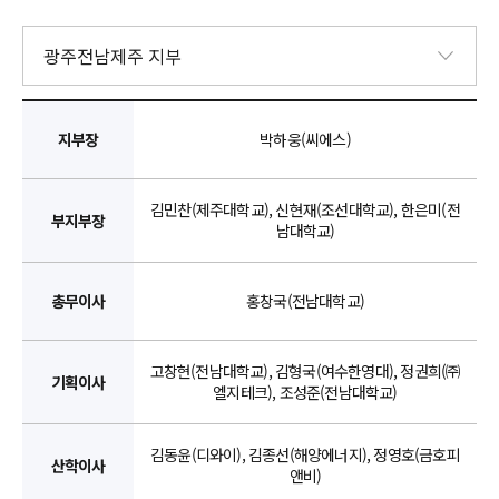
지부장
박하웅(씨에스)
김민찬(제주대학교), 신현재(조선대학교), 한은미(전
부지부장
남대학교)
총무이사
홍창국(전남대학교)
고창현(전남대학교), 김형국(여수한영대), 정권희(㈜
기획이사
엘지테크), 조성준(전남대학교)
김동윤(디와이), 김종선(해양에너지), 정영호(금호피
산학이사
앤비)