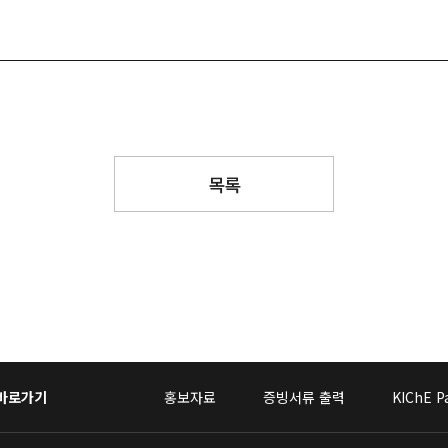
목록
 바로가기
홍보자료
증빙서류 출력
KIChE P