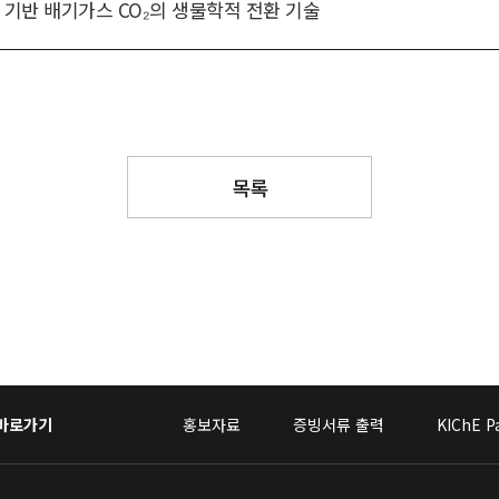
 기반 배기가스 CO₂의 생물학적 전환 기술
목록
 바로가기
홍보자료
증빙서류 출력
KIChE P