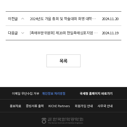
이전글
2024년도 가을 총회 및 학술대회 회명 대학원 연구상 수상자 안내
2024.11.20
다음글
[촉매부문위원회] 제20회 한일촉매심포지엄 안내(2025년 5월 20일(화)~22일(목))
2024.11.19
목록
이메일 무단수집 거부
개인정보 처리방침
국세청 홈페이지 바로가기
홍보자료
증빙서류 출력
KIChE Partners
회원가입 안내
사무국 안내