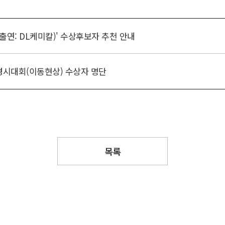
(출연: DL케미칼)' 수상후보자 추천 안내
경시대회(이동현상) 수상자 명단
목록