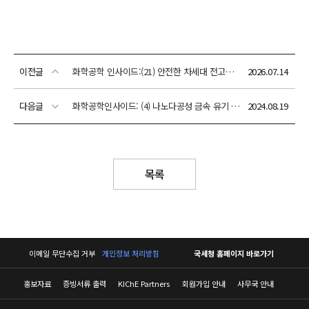
이전글
화학공학 인사이드:(21) 안전한 차세대 전고체전지 개발
2026.07.14
다음글
화학공학인사이드: (4) 나노다공성 금속 유기 골격체(MOF)를 이용한 대기 중 물 수확 기술
2024.08.19
목록
이메일 무단수집 거부
개인정보 처리방침
국세청 홈페이지 바로가기
홍보자료
증빙서류 출력
KIChE Partners
회원가입 안내
사무국 안내