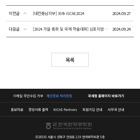
이전글
[대전충남지부] 35th ISChE2024
2024.09.27
다음글
[2024 가을 총회 및 국제 학술대회] 심포지엄/구두/포스터 발표 상세 안내
2024.09.24
목록
이메일 무단수집 거부
개인정보 처리방침
국세청 홈페이지 바로가기
홍보자료
증빙서류 출력
KIChE Partners
회원가입 안내
사무국 안내
(02856) 서울시 성북구 안암로 119 한국화학회관 5층