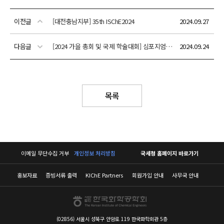
이전글
[대전충남지부] 35th ISChE2024
2024.09.27
다음글
[2024 가을 총회 및 국제 학술대회] 심포지엄/구두/포스터 발표 상세 안내
2024.09.24
목록
이메일 무단수집 거부
개인정보 처리방침
국세청 홈페이지 바로가기
홍보자료
증빙서류 출력
KIChE Partners
회원가입 안내
사무국 안내
(02856) 서울시 성북구 안암로 119 한국화학회관 5층