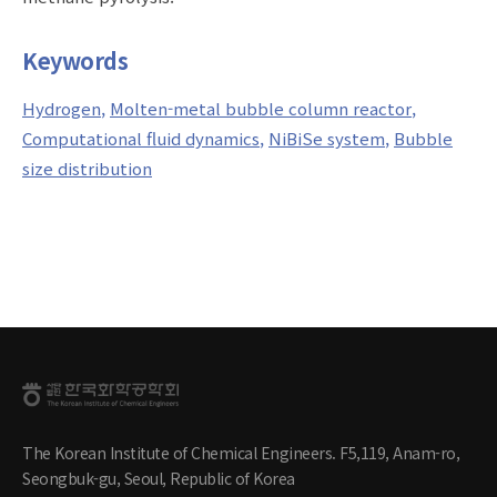
Keywords
Hydrogen
Molten-metal bubble column reactor
Computational fluid dynamics
NiBiSe system
Bubble
size distribution
The Korean Institute of Chemical Engineers. F5,119, Anam-ro,
Seongbuk-gu, Seoul, Republic of Korea