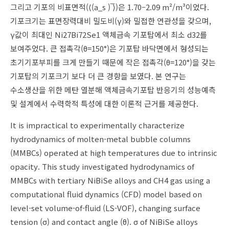
그리고 기포의 비표면적(⟨(a_s ) ̅⟩)은 1.70–2.09 m²/m³이었다.
기포크기는 표면장력대비 밀도비(γ)와 밀접한 연관성을 갖으며,
γ값이 최대인 Ni27Bi72Se1 액체금속 기포탑에서 최소 d32를
보여주었다. 큰 접촉각(θ=150°)은 기포탑 바닥면에서 형성되는
초기기포부피를 크게 만들기 때문에 작은 접촉각(θ=120°)을 갖는
기포탑의 기포크기 보다 더 큰 경향을 보였다. 본 연구는
수소생산을 위한 메탄 열분해 액체금속기포탑 반응기의 성능예측
및 설계에서 수력학적 특성에 대한 이론적 근거를 제공한다.
It is impractical to experimentally characterize
hydrodynamics of molten-metal bubble columns
(MMBCs) operated at high temperatures due to intrinsic
opacity. This study investigated hydrodynamics of
MMBCs with tertiary NiBiSe alloys and CH4 gas using a
computational fluid dynamics (CFD) model based on
level-set volume-of-fluid (LS-VOF), changing surface
tension (σ) and contact angle (θ). σ of NiBiSe alloys