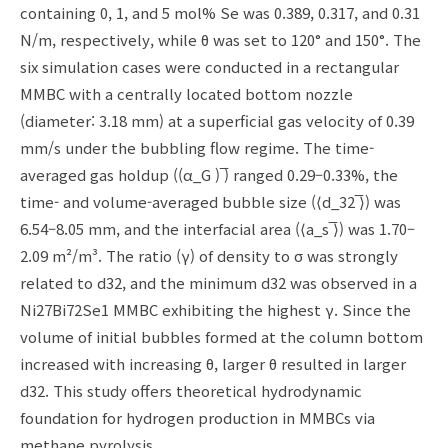
containing 0, 1, and 5 mol% Se was 0.389, 0.317, and 0.31
N/m, respectively, while θ was set to 120° and 150°. The
six simulation cases were conducted in a rectangular
MMBC with a centrally located bottom nozzle
(diameter: 3.18 mm) at a superficial gas velocity of 0.39
mm/s under the bubbling flow regime. The time-
averaged gas holdup ((α_G ) ̅) ranged 0.29–0.33%, the
time- and volume-averaged bubble size (⟨d_32 ̅⟩) was
6.54–8.05 mm, and the interfacial area (⟨a_s ̅⟩) was 1.70–
2.09 m²/m³. The ratio (γ) of density to σ was strongly
related to d32, and the minimum d32 was observed in a
Ni27Bi72Se1 MMBC exhibiting the highest γ. Since the
volume of initial bubbles formed at the column bottom
increased with increasing θ, larger θ resulted in larger
d32. This study offers theoretical hydrodynamic
foundation for hydrogen production in MMBCs via
methane pyrolysis.