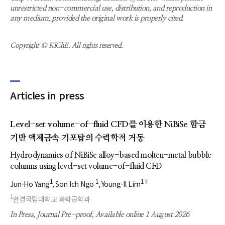
unrestricted non-commercial use, distribution, and reproduction in
any medium, provided the original work is properly cited.
Copyright © KIChE. All rights reserved.
Articles in press
Level-set volume-of-fluid CFD를 이용한 NiBiSe 합금
기반 액체금속 기포탑의 수력학적 거동
Hydrodynamics of NiBiSe alloy-based molten-metal bubble
columns using level-set volume-of-fluid CFD
1
1
1†
Jun-Ho Yang
Son Ich Ngo
Young-Il Lim
1
한경국립대학교 화학공학과
In Press, Journal Pre-proof, Available online 1 August 2026